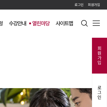
로그인
회원가입
정
수강안내
열린마당
사이트맵
회
원
가
입
로
그
인