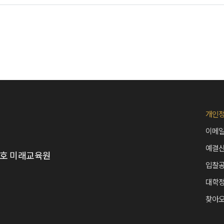
개인
이메
예결
 B호 미래교육원
입찰
대학
찾아