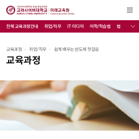
전체 교육과정안내
취업/직무
IT·미디어
어학/학습법
법
취미/
교육과정
취업/직무
쉽게 배우는 반도체 첫걸음
교육과정