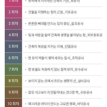
1 회차
땅속에서 시작하는 건축의 기반_토공사
2 회차
건물을 지탱하는 힘의 근원_기초공사
3 회차
튼튼한 뼈대를 만드는 집의 중심_골조공사
4 회차
빛과 바람을 들여 건축에 생명을 불어넣는 창_외부창호공사
5 회차
건축의 체온을 지키는 지혜_단열공사
6 회차
한 장의 벽돌이 쌓여 세우는 질서_조적공사
7 회차
한 방울도 허용하지 않는 철벽 방어_방수공사
8 회차
보이지 않는 곳에서 흐르는 생명의 선_설비공사
9 회차
얇은 석고보드가 만들어내는 견고한 벽_수장공사
10 회차
매끄러운 바닥이 만드는 고요한 평화_바닥공사