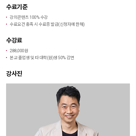
수료기준
강의콘텐츠 100% 수강
수료요건 충족 시 수료증 발급(신청자에 한해)
수강료
288,000원
본교 졸업생 및 타 대학(원)생 50% 감면
강사진