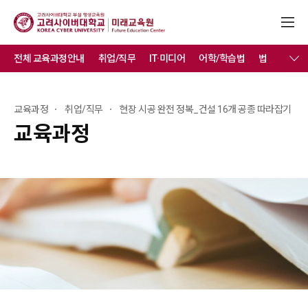
전체 교육과정안내
취업/직무
IT·미디어
어학/학습법
법
취미/
교육과정
취업/직무
현장 시공 완전 정복_건설 16개 공종 따라잡기
교육과정