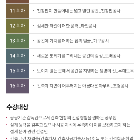
11 회차
천장판이 만들어내는 넓고 열린 공간_천장판공사
12 회차
섬세한 타일이 더한 품격_타일공사
13 회차
공간에 가치를 더하는 집의 얼굴_가구공사
14 회차
새로운 분위기를 그려내는 공간의 감성_도배공사
15 회차
보이지 않는 곳에서 공간을 지탱하는 생명의 선_부대토목공
16 회차
건축과 자연이 어우러지는 아름다운 마무리_조경공사
수강대상
공공기관 감독관으로서 건축 현장의 간접경험을 원하는 공무원
설계 능력을 갖추고 있으나 시공 지식이 부족하여 이를 보완하고자 하는
설계 분야 관련 건설인
건축 관련 자격증(건축기사, 건축시공기술사 등) 취득 또는 건설회사 취업